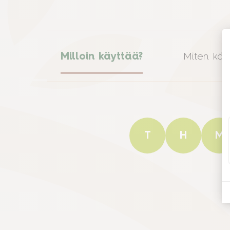
Milloin käyttää?
Miten käy
T
H
M