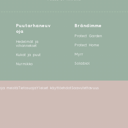
Puutarhaneuv
Brändimme
oja
Protect Garden
Hedelmät ja
Protect Home
vihannekset
Myrr
Kukat ja puut
Solabiol
Nurmikko
toja meistä
Tietosuoja
Yleiset käyttöehdot
Saavutettavuus