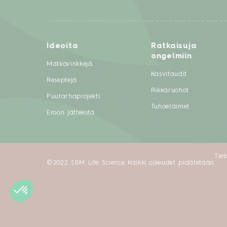
Ideoita
Ratkaisuja
ongelmiin
Matkavinkkejä
Kasvitaudit
Reseptejä
Rikkaruohot
Puutarhaprojekti
Tuhoeläimet
Eroon jätteestä
Tie
©2022 SBM Life Science Kaikki oikeudet pidätetään