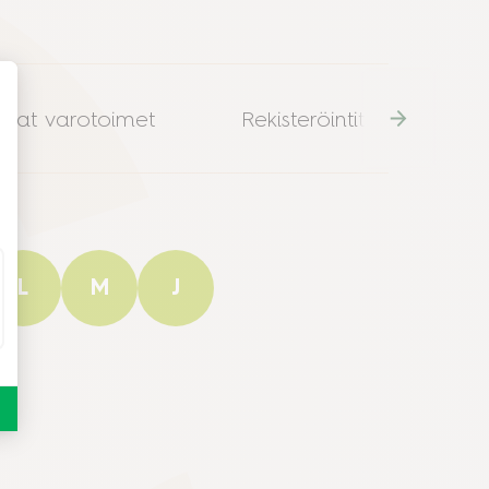
evat varotoimet
Rekisteröintitiedot
L
M
J