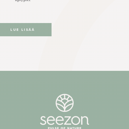
kpl/pkt
LUE LISÄÄ