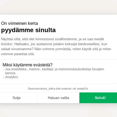
tetään?
Koostumus
Käyttöä kosk
H
T
K
H
E
S
Paras käyttöaika
Mahdollinen käyttöaika
Ei käyttöä