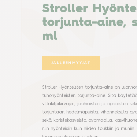
Stroller Hyönt
torjunta-aine,
ml
JÄLLEENMYYJÄT
Stroller Hyönteisten torjunta-aine on luonn
tuhohyönteisten torjunta-aine. Sitä käytetää
villakilpikirvojen, jauhiaisten ja ripsiäiste
torjuntaan hedelmäpuista, vihanneksilta 
sekä koristekasveista avomaalla, kasvihuon
niin hyönteisiin kuin niiden toukkiin ja muni