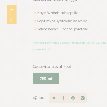
luonnonmukaiseen viljelyyn.
Käyttövalmis suihkepullo
Sopii myös syötäville kasveille
Tehoaineena luonnon pyretriini
Varmista kasvinsuojeluaineen turvallinen käyttö. Lue a
ennen käyttöä.
Saatavilla olevat koot
:
750 ml
Jaa