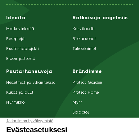
Ideoita
Ratkaisuja ongelmiin
Matkavinkkejä
Kasvitaudit
Reseptejä
Rikkaruohot
Puutarhaprojekti
Tuhoeläimet
Eroon jätteestä
Puutarhaneuvoja
Brändimme
Hedelmät ja vihannekset
Protect Garden
Kukat ja puut
Protect Home
Nurmikko
Myrr
Solabiol
Tuotteet
Ota yhteyttä