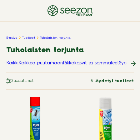
PULSE OF NATURE
Etusivu
Tuotteet
Tuholaisten torjunta
Tuholaisten torjunta
Kaikki
Kaikkea puutarhaan
Rikkakasvit ja sammaleet
Syötävät 
Suodattimet
8
löydetyt tuotteet