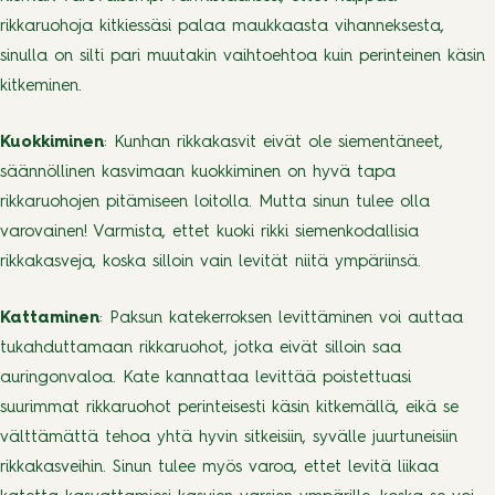
rikkaruohoja kitkiessäsi palaa maukkaasta vihanneksesta,
sinulla on silti pari muutakin vaihtoehtoa kuin perinteinen käsin
kitkeminen.
Kuokkiminen
: Kunhan rikkakasvit eivät ole siementäneet,
säännöllinen kasvimaan kuokkiminen on hyvä tapa
rikkaruohojen pitämiseen loitolla. Mutta sinun tulee olla
varovainen! Varmista, ettet kuoki rikki siemenkodallisia
rikkakasveja, koska silloin vain levität niitä ympäriinsä.
Kattaminen
: Paksun katekerroksen levittäminen voi auttaa
tukahduttamaan rikkaruohot, jotka eivät silloin saa
auringonvaloa. Kate kannattaa levittää poistettuasi
suurimmat rikkaruohot perinteisesti käsin kitkemällä, eikä se
välttämättä tehoa yhtä hyvin sitkeisiin, syvälle juurtuneisiin
rikkakasveihin. Sinun tulee myös varoa, ettet levitä liikaa