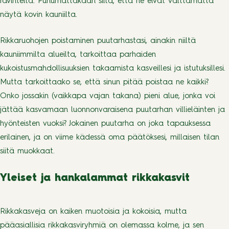
ravinteita. Puhumattakaan siitä, että ne eivät välttämättä
näytä kovin kauniilta.
Rikkaruohojen poistaminen puutarhastasi, ainakin niiltä
kauniimmilta alueilta, tarkoittaa parhaiden
kukoistusmahdollisuuksien takaamista kasveillesi ja istutuksillesi.
Mutta tarkoittaako se, että sinun pitää poistaa ne kaikki?
Onko jossakin (vaikkapa vajan takana) pieni alue, jonka voi
jättää kasvamaan luonnonvaraisena puutarhan villieläinten ja
hyönteisten vuoksi? Jokainen puutarha on joka tapauksessa
erilainen, ja on viime kädessä oma päätöksesi, millaisen tilan
siitä muokkaat.
Yleiset ja hankalammat rikkakasvit
Rikkakasveja on kaiken muotoisia ja kokoisia, mutta
pääasiallisia rikkakasviryhmiä on olemassa kolme, ja sen