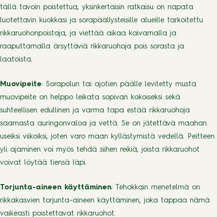
tällä tavoin poistettua, yksinkertaisin ratkaisu on napata
luotettavin kuokkasi ja sorapäällysteisille alueille tarkoitettu
rikkaruohonpoistaja, ja viettää aikaa kaivamalla ja
raaputtamalla ärsyttäviä rikkaruohoja pois sorasta ja
laatoista.
Muovipeite
: Sorapolun tai ajotien päälle levitetty musta
muovipeite on helppo leikata sopivan kokoiseksi sekä
suhteellisen edullinen ja varma tapa estää rikkaruohoja
saamasta auringonvaloa ja vettä. Se on jätettävä maahan
useiksi viikoiksi, joten varo maan kyllästymistä vedellä. Peitteen
yli ajaminen voi myös tehdä siihen reikiä, joista rikkaruohot
voivat löytää tiensä läpi.
Torjunta-aineen käyttäminen
: Tehokkain menetelmä on
rikkakasvien torjunta-aineen käyttäminen, joka tappaa nämä
vaikeasti poistettavat rikkaruohot.