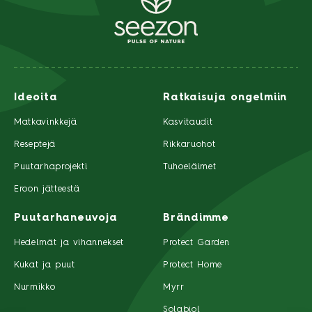
Ideoita
Ratkaisuja ongelmiin
Matkavinkkejä
Kasvitaudit
Reseptejä
Rikkaruohot
Puutarhaprojekti
Tuhoeläimet
Eroon jätteestä
Puutarhaneuvoja
Brändimme
Hedelmät ja vihannekset
Protect Garden
Kukat ja puut
Protect Home
Nurmikko
Myrr
Solabiol