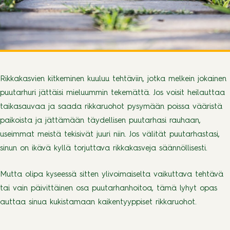
Rikkakasvien kitkeminen kuuluu tehtäviin, jotka melkein jokainen
puutarhuri jättäisi mieluummin tekemättä. Jos voisit heilauttaa
taikasauvaa ja saada rikkaruohot pysymään poissa vääristä
paikoista ja jättämään täydellisen puutarhasi rauhaan,
useimmat meistä tekisivät juuri niin. Jos välität puutarhastasi,
sinun on ikävä kyllä torjuttava rikkakasveja säännöllisesti.
Mutta olipa kyseessä sitten ylivoimaiselta vaikuttava tehtävä
tai vain päivittäinen osa puutarhanhoitoa, tämä lyhyt opas
auttaa sinua kukistamaan kaikentyyppiset rikkaruohot.