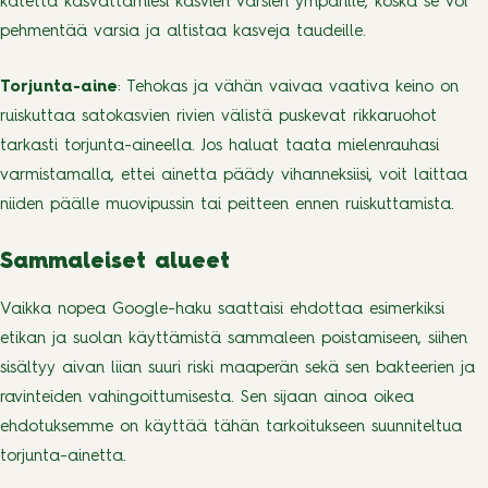
katetta kasvattamiesi kasvien varsien ympärille, koska se voi
pehmentää varsia ja altistaa kasveja taudeille.
Torjunta-aine
: Tehokas ja vähän vaivaa vaativa keino on
ruiskuttaa satokasvien rivien välistä puskevat rikkaruohot
tarkasti torjunta-aineella. Jos haluat taata mielenrauhasi
varmistamalla, ettei ainetta päädy vihanneksiisi, voit laittaa
niiden päälle muovipussin tai peitteen ennen ruiskuttamista.
Sammaleiset alueet
Vaikka nopea Google-haku saattaisi ehdottaa esimerkiksi
etikan ja suolan käyttämistä sammaleen poistamiseen, siihen
sisältyy aivan liian suuri riski maaperän sekä sen bakteerien ja
ravinteiden vahingoittumisesta. Sen sijaan ainoa oikea
ehdotuksemme on käyttää tähän tarkoitukseen suunniteltua
torjunta-ainetta.