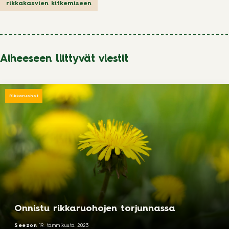
rikkakasvien kitkemiseen
Aiheeseen liittyvät viestit
Rikkaruohot
Onnistu rikkaruohojen torjunnassa
Seezon
19. tammikuuta 2023