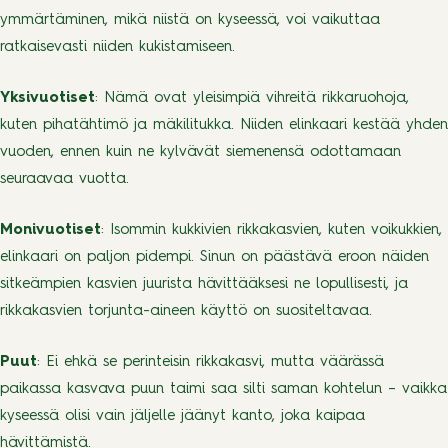
ymmärtäminen, mikä niistä on kyseessä, voi vaikuttaa
ratkaisevasti niiden kukistamiseen.
Yksivuotiset
: Nämä ovat yleisimpiä vihreitä rikkaruohoja,
kuten pihatähtimö ja mäkilitukka. Niiden elinkaari kestää yhden
vuoden, ennen kuin ne kylvävät siemenensä odottamaan
seuraavaa vuotta.
Monivuotiset
: Isommin kukkivien rikkakasvien, kuten voikukkien,
elinkaari on paljon pidempi. Sinun on päästävä eroon näiden
sitkeämpien kasvien juurista hävittääksesi ne lopullisesti, ja
rikkakasvien torjunta-aineen käyttö on suositeltavaa.
Puut
: Ei ehkä se perinteisin rikkakasvi, mutta väärässä
paikassa kasvava puun taimi saa silti saman kohtelun – vaikka
kyseessä olisi vain jäljelle jäänyt kanto, joka kaipaa
hävittämistä.