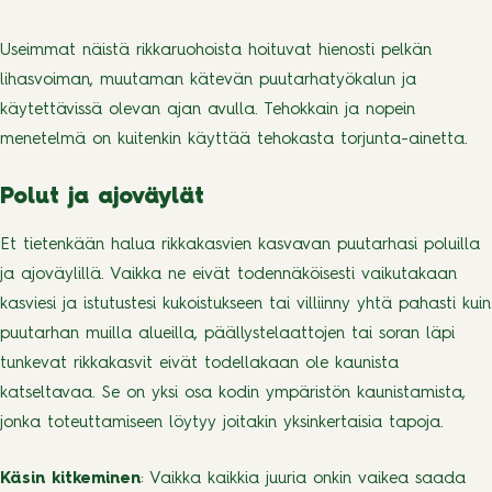
Useimmat näistä rikkaruohoista hoituvat hienosti pelkän
lihasvoiman, muutaman kätevän puutarhatyökalun ja
käytettävissä olevan ajan avulla. Tehokkain ja nopein
menetelmä on kuitenkin käyttää tehokasta torjunta-ainetta.
Polut ja ajoväylät
Et tietenkään halua rikkakasvien kasvavan puutarhasi poluilla
ja ajoväylillä. Vaikka ne eivät todennäköisesti vaikutakaan
kasviesi ja istutustesi kukoistukseen tai villiinny yhtä pahasti kuin
puutarhan muilla alueilla, päällystelaattojen tai soran läpi
tunkevat rikkakasvit eivät todellakaan ole kaunista
katseltavaa. Se on yksi osa kodin ympäristön kaunistamista,
jonka toteuttamiseen löytyy joitakin yksinkertaisia tapoja.
Käsin kitkeminen
: Vaikka kaikkia juuria onkin vaikea saada