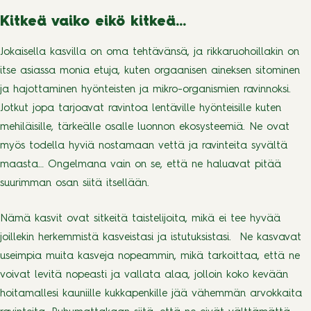
Kitkeä vaiko eikö kitkeä…
Jokaisella kasvilla on oma tehtävänsä, ja rikkaruohoillakin on
itse asiassa monia etuja, kuten orgaanisen aineksen sitominen
ja hajottaminen hyönteisten ja mikro-organismien ravinnoksi.
Jotkut jopa tarjoavat ravintoa lentäville hyönteisille kuten
mehiläisille, tärkeälle osalle luonnon ekosysteemiä. Ne ovat
myös todella hyviä nostamaan vettä ja ravinteita syvältä
maasta… Ongelmana vain on se, että ne haluavat pitää
suurimman osan siitä itsellään.
Nämä kasvit ovat sitkeitä taistelijoita, mikä ei tee hyvää
joillekin herkemmistä kasveistasi ja istutuksistasi. Ne kasvavat
useimpia muita kasveja nopeammin, mikä tarkoittaa, että ne
voivat levitä nopeasti ja vallata alaa, jolloin koko kevään
hoitamallesi kauniille kukkapenkille jää vähemmän arvokkaita