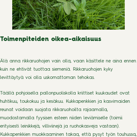
Toimenpiteiden oikea-aikaisuus
Älä anna rikkaruohojen vain olla, vaan käsittele ne aina ennen
kuin ne ehtivät tuottaa siemeniä. Rikkaruohojen kyky
levittäytyä voi olla uskomattoman tehokas.
Täällä pohjoisella pallonpuoliskolla kriittiset kuukaudet ovat
huhtikuu, toukokuu ja kesäkuu. Kukkapenkkien ja kasvimaiden
reunat voidaan suojata rikkaruohoilta rajaamalla,
muodostamalla fyysisen esteen niiden leviämiselle (toimii
erityisesti leinikkejä, villiviinejä ja ruohokasveja vastaan).
Kukkapenkkien muokkaaminen takaa, että pysyt työn touhussa,