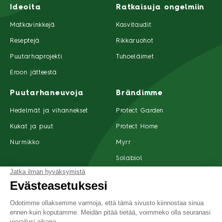
Ideoita
Ratkaisuja ongelmiin
Matkavinkkejä
Kasvitaudit
Reseptejä
Rikkaruohot
Puutarhaprojekti
Tuhoeläimet
Eroon jätteestä
Puutarhaneuvoja
Brändimme
Hedelmät ja vihannekset
Protect Garden
Kukat ja puut
Protect Home
Nurmikko
Myrr
Solabiol
Tuotteet
Ota yhteyttä
Suomi