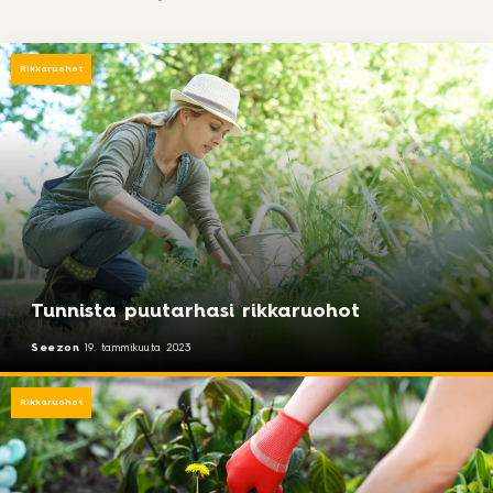
Rikkaruohot
Tunnista puutarhasi rikkaruohot
Seezon
19. tammikuuta 2023
Rikkaruohot