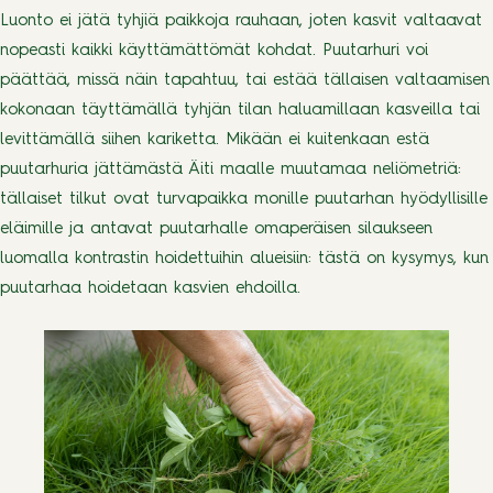
Luonto ei jätä tyhjiä paikkoja rauhaan, joten kasvit valtaavat
nopeasti kaikki käyttämättömät kohdat. Puutarhuri voi
päättää, missä näin tapahtuu, tai estää tällaisen valtaamisen
kokonaan täyttämällä tyhjän tilan haluamillaan kasveilla tai
levittämällä siihen kariketta. Mikään ei kuitenkaan estä
puutarhuria jättämästä Äiti maalle muutamaa neliömetriä:
tällaiset tilkut ovat turvapaikka monille puutarhan hyödyllisille
eläimille ja antavat puutarhalle omaperäisen silaukseen
luomalla kontrastin hoidettuihin alueisiin: tästä on kysymys, kun
puutarhaa hoidetaan kasvien ehdoilla.