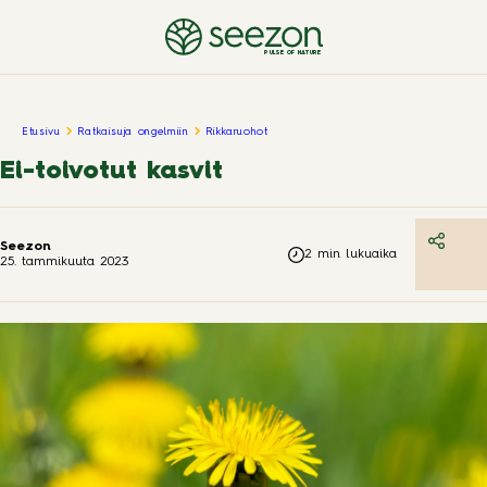
PULSE OF NATURE
Etusivu
Ratkaisuja ongelmiin
Rikkaruohot
Ei-toivotut kasvit
Seezon
2
min lukuaika
25. tammikuuta 2023