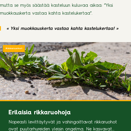
mutta se myös säästää kasteluun kuluvaa aikaa: ”Yksi
muokkauskerta vastaa kahta kastelukertaa”.
«
Yksi muokkauskerta vastaa kahta kastelukertaa!
»
Rikkaruohot
Erilaisia rikkaruohoja
Nopeasti levittäytyvät ja vahingoittavat rikkaruohot
ovat puutarhureiden yleisin ongelma. Ne kasvavat