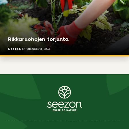
Rikkaruohojen torjunta
Seezon
19. tammikuuta 2023