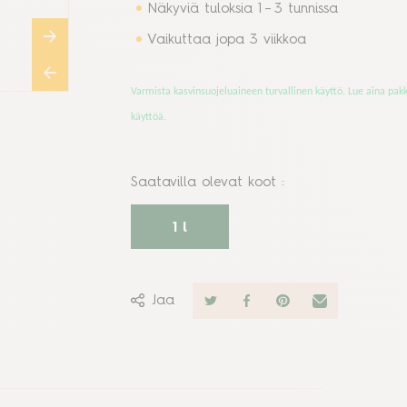
Näkyviä tuloksia 1 – 3 tunnissa
Vaikuttaa jopa 3 viikkoa
Varmista kasvinsuojeluaineen turvallinen käyttö. Lue aina 
käyttöä.
Saatavilla olevat koot
:
1 l
Jaa