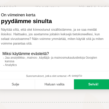
tetään?
Koostumus
Käyttöä kosk
H
T
K
H
E
S
Paras käyttöaika
Mahdollinen käyttöaika
Ei käyttöä