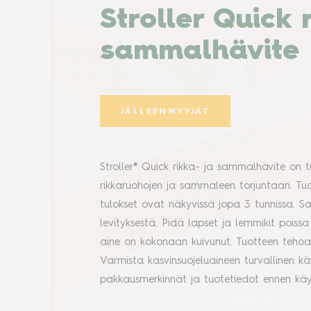
Stroller Quick 
sammalhävite t
JÄLLEENMYYJÄT
Stroller® Quick rikka- ja sammalhävite on
rikkaruohojen ja sammaleen torjuntaan. 
tulokset ovat näkyvissä jopa 3 tunnissa.
levityksestä. Pidä lapset ja lemmikit poiss
aine on kokonaan kuivunut. Tuotteen teh
Varmista kasvinsuojeluaineen turvallinen 
pakkausmerkinnät ja tuotetiedot ennen k