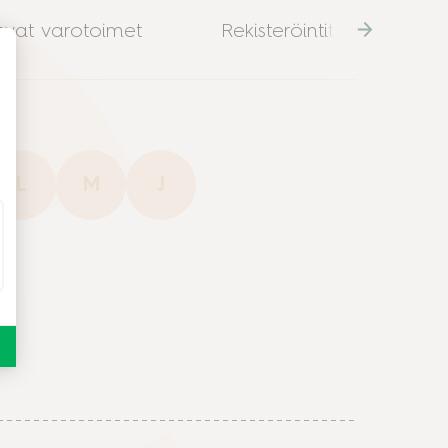
evat varotoimet
Rekisteröintitiedot
L
M
J