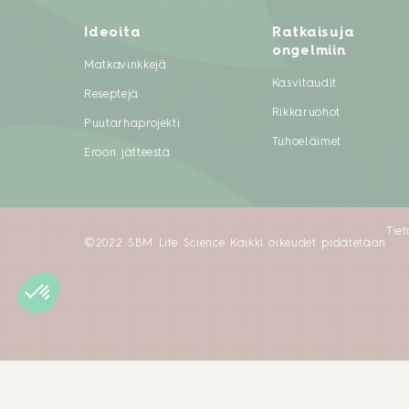
Ideoita
Ratkaisuja
ongelmiin
Matkavinkkejä
Kasvitaudit
Reseptejä
Rikkaruohot
Puutarhaprojekti
Tuhoeläimet
Eroon jätteestä
Tie
©2022 SBM Life Science Kaikki oikeudet pidätetään