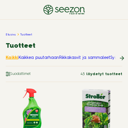
PULSE OF NATURE
Etusivu
Tuotteet
Tuotteet
Kaikki
Kaikkea puutarhaan
Rikkakasvit ja sammaleet
Syötävät
Suodattimet
45
löydetyt tuotteet