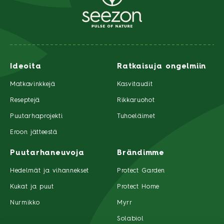
Ideoita
Ratkaisuja ongelmiin
Matkavinkkejä
Kasvitaudit
Reseptejä
Rikkaruohot
Puutarhaprojekti
Tuhoeläimet
Eroon jätteestä
Puutarhaneuvoja
Brändimme
Hedelmät ja vihannekset
Protect Garden
Kukat ja puut
Protect Home
Nurmikko
Myrr
Solabiol