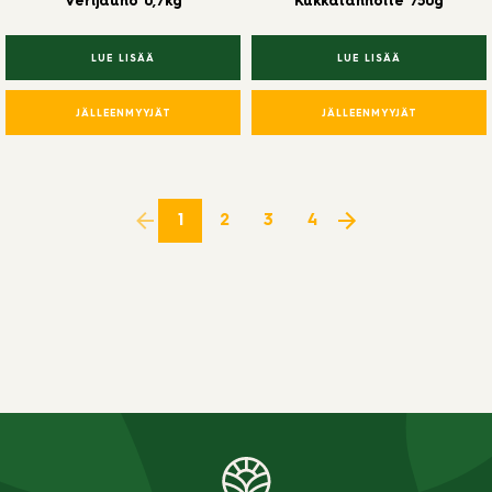
Verijauho 0,7kg
Kukkalannoite 750g
LUE LISÄÄ
LUE LISÄÄ
JÄLLEENMYYJÄT
JÄLLEENMYYJÄT
1
2
3
4