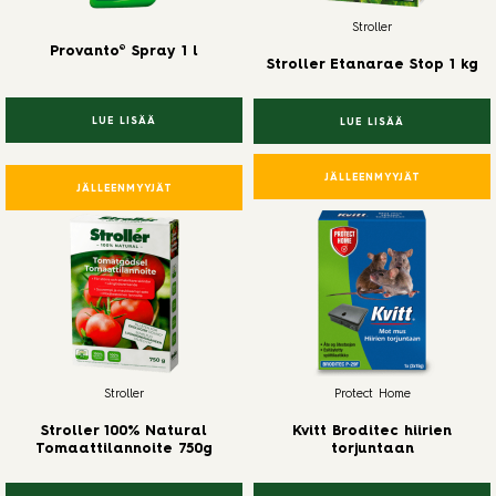
Stroller
Provanto® Spray 1 l
Stroller Etanarae Stop 1 kg
LUE LISÄÄ
LUE LISÄÄ
JÄLLEENMYYJÄT
JÄLLEENMYYJÄT
Stroller
Protect Home
Stroller 100% Natural
Kvitt Broditec hiirien
Tomaattilannoite 750g
torjuntaan