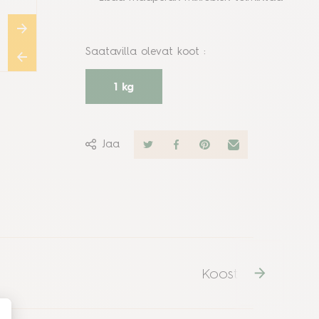
Saatavilla olevat koot
:
1 kg
Jaa
Koostumus