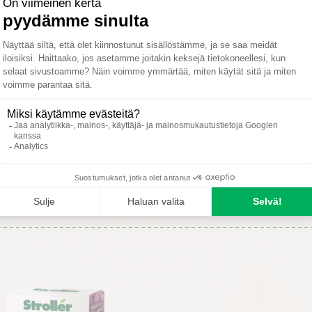
H
T
K
H
E
S
Paras käyttöaika
Mahdollinen käyttöaika
Ei käyttöä