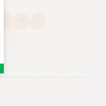
L
M
J