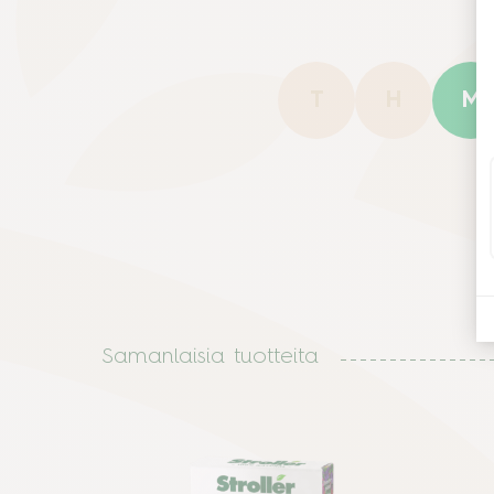
T
H
M
Samanlaisia tuotteita