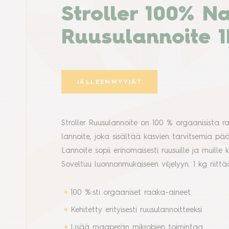
Stroller 100% N
Ruusulannoite 
JÄLLEENMYYJÄT
Stroller Ruusulannoite on 100 % orgaanisista 
lannoite, joka sisältää kasvien tarvitsemia pä
Lannoite sopii erinomaisesti ruusuille ja muille 
Soveltuu luonnonmukaiseen viljelyyn. 1 kg riitt
100 %:sti orgaaniset raaka-aineet
Kehitetty erityisesti ruusulannoitteeksi
Lisää maaperän mikrobien toimintaa