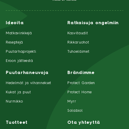
Ideoita
Ratkaisuja ongelmiin
Matkavinkkejä
Kasvitaudit
Reseptejä
Rikkaruohot
Puutarhaprojekti
Tuhoeläimet
Eroon jätteestä
Puutarhaneuvoja
Brändimme
Hedelmät ja vihannekset
Protect Garden
Kukat ja puut
Protect Home
Nurmikko
Myrr
Solabiol
Tuotteet
Ota yhteyttä