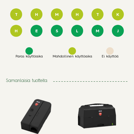
T
H
M
H
T
K
H
E
S
L
M
J
Paras käyttöaika
Mahdollinen käyttöaika
Ei käyttöä
Samanlaisia tuotteita