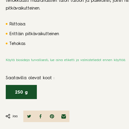
tehokkaasti muurahaisten tulon taloon ja paikkoihin, joihin nii
pitkävaikutteinen.
Riittoisa
Erittäin pitkävaikutteinen
Tehokas
Käytä biosideja turvallisesti, lue aina etiketti ja valmistetiedot ennen käyttöä.
Saatavilla olevat koot
:
250 g
Jaa