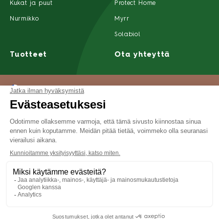
Kukat ja puut
Protect Home
Nurmikko
Myrr
Solabiol
Tuotteet
Ota yhteyttä
Suomi
Tietoja meistä
Tietosuoja
Yleiset käyttöehdot
Saavutettavuus
©2022 SBM Life Science Kaikki oikeudet pidätetään
JÄLLEENMYYJÄT