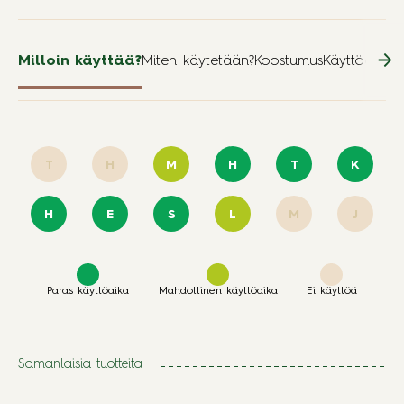
Milloin käyttää?
Miten käytetään?
Koostumus
Käyttöä kos
T
H
M
H
T
K
H
E
S
L
M
J
Paras käyttöaika
Mahdollinen käyttöaika
Ei käyttöä
Samanlaisia tuotteita