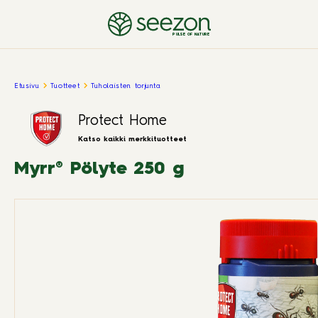
PULSE OF NATURE
Etusivu
Tuotteet
Tuholaisten torjunta
Protect Home
Katso kaikki merkkituotteet
Myrr® Pölyte 250 g