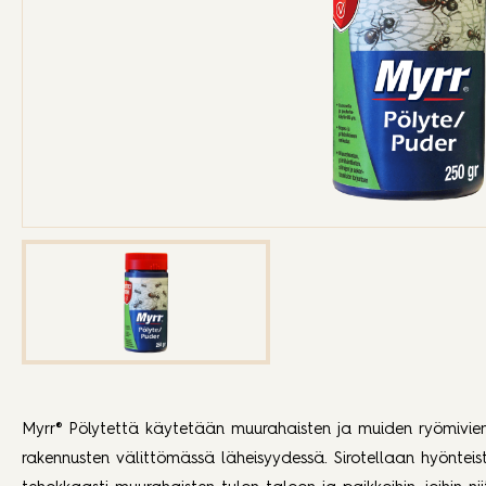
Myrr® Pölytettä käytetään muurahaisten ja muiden ryömivien
rakennusten välittömässä läheisyydessä. Sirotellaan hyönteiste