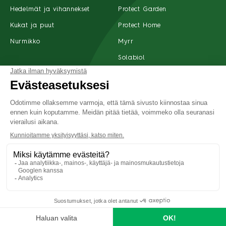
Hedelmät ja vihannekset
Protect Garden
Kukat ja puut
Protect Home
Nurmikko
Myrr
Solabiol
Tuotteet
Ota yhteyttä
Suomi
Tietoja meistä
Tietosuoja
Yleiset käyttöehdot
Saavutettavuus
©2022 SBM Life Science Kaikki oikeudet pidätetään
Etusivu
Haku
Tuotteet
Jälleenmyyjät
Valikko