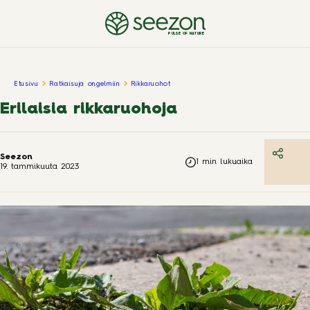
PULSE OF NATURE
Etusivu
Ratkaisuja ongelmiin
Rikkaruohot
Erilaisia rikkaruohoja
Seezon
1
min lukuaika
19. tammikuuta 2023