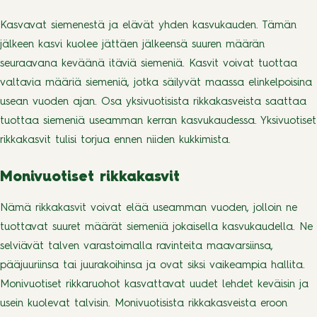
Kasvavat siemenestä ja elävät yhden kasvukauden. Tämän
jälkeen kasvi kuolee jättäen jälkeensä suuren määrän
seuraavana keväänä itäviä siemeniä. Kasvit voivat tuottaa
valtavia määriä siemeniä, jotka säilyvät maassa elinkelpoisina
usean vuoden ajan. Osa yksivuotisista rikkakasveista saattaa
tuottaa siemeniä useamman kerran kasvukaudessa. Yksivuotiset
rikkakasvit tulisi torjua ennen niiden kukkimista.
Monivuotiset rikkakasvit
Nämä rikkakasvit voivat elää useamman vuoden, jolloin ne
tuottavat suuret määrät siemeniä jokaisella kasvukaudella. Ne
selviävät talven varastoimalla ravinteita maavarsiinsa,
pääjuuriinsa tai juurakoihinsa ja ovat siksi vaikeampia hallita.
Monivuotiset rikkaruohot kasvattavat uudet lehdet keväisin ja
usein kuolevat talvisin. Monivuotisista rikkakasveista eroon