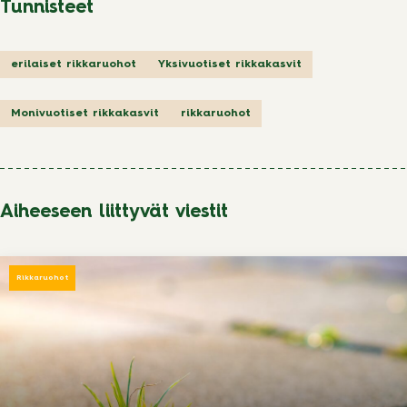
Tunnisteet
erilaiset rikkaruohot
Yksivuotiset rikkakasvit
Monivuotiset rikkakasvit
rikkaruohot
Aiheeseen liittyvät viestit
Rikkaruohot