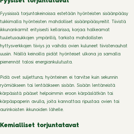
Fyysiset torjuntatavat
Fyysisissä torjuntakeinoissa estetään hyönteisten sisäänpääsy
tukkimalla hyönteisten mahdolliset sisäänpääsyreitit. Tiivistä
ikkunankarmit erityisesti kellarissa, korjaa halkeamat
tuuletusaukkojen ympärillä, tarkista mahdollisten
hyttysverkkojen tiiviys ja vaihda ovien kuluneet tiivistenauhat
uusiin. Näillä keinoilla pidät hyönteiset ulkona ja samalla
pienennät talosi energiankulutusta.
Pidä ovet suljettuna; hyönteinen ei tarvitse kuin sekunnin
ryömiäkseen tai lentääkseen sisään. Sisään lentäneistä
kärpäsistä pääset helpoimmin eroon kärpäslätkän tai
kärpäspaperin avulla, joita kannattaa ripustaa ovien tai
aurinkoisten ikkunoiden lähelle.
Kemialliset torjuntatavat