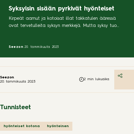
Syksyisin sisään pyrkivät hyönteiset
Kirpeät aamut ja kotoisat illat takkatulen ääressä
ovat tervetulleita syksyn merkkejä. Mutta syksy tuo
tullessaan myös kutsumattomia vieraita – hyönteisiä.
Päivien lyhentyessä ja lämpötilan laskiessa alkavat
hyönteiset etsiä itselleen talvehtimispaikkaa. Samaan
Seezon
20. tammikuuta 2023
aikaan kun itsekin haluat viettää enemmän aikaasi
mukavissa, lämpimissä ja kuivissa sisätiloissa, myös
hyönteiset saattavat pitää kotiasi sopivana
talvilomakohteena. Kun hyönteisiä alkaa ilmestyä
Seezon
2
min lukuaika
20. tammikuuta 2023
kotiisi, […]
Tunnisteet
hyönteiset kotona
hyönteinen