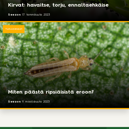
Kirvat: havaitse, torju, ennaltaehkäise
Seezon
17. tammikuuta 2023
Tuhoeläimet
Miten päästä ripsiäisistä eroon?
Seezon
9. maaliskuuta 2023