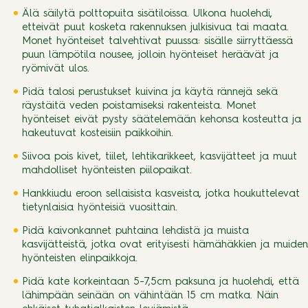
Älä säilytä polttopuita sisätiloissa. Ulkona huolehdi,
etteivät puut kosketa rakennuksen julkisivua tai maata.
Monet hyönteiset talvehtivat puussa: sisälle siirryttäessä
puun lämpötila nousee, jolloin hyönteiset heräävät ja
ryömivät ulos.
Pidä talosi perustukset kuivina ja käytä rännejä sekä
räystäitä veden poistamiseksi rakenteista. Monet
hyönteiset eivät pysty säätelemään kehonsa kosteutta ja
hakeutuvat kosteisiin paikkoihin.
Siivoa pois kivet, tiilet, lehtikarikkeet, kasvijätteet ja muut
mahdolliset hyönteisten piilopaikat.
Hankkiudu eroon sellaisista kasveista, jotka houkuttelevat
tietynlaisia hyönteisiä vuosittain.
Pidä kaivonkannet puhtaina lehdistä ja muista
kasvijätteistä, jotka ovat erityisesti hämähäkkien ja muiden
hyönteisten elinpaikkoja.
Pidä kate korkeintaan 5-7,5cm paksuna ja huolehdi, että
lähimpään seinään on vähintään 15 cm matka. Näin