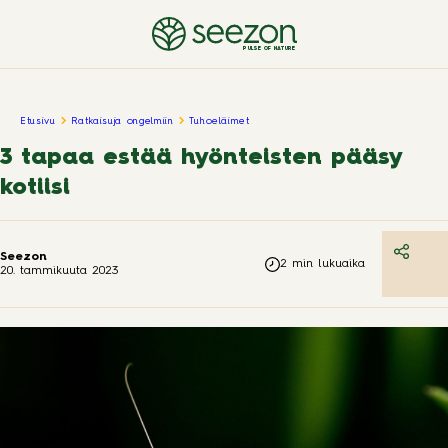
PULSE OF NATURE
Etusivu
Ratkaisuja ongelmiin
Tuhoeläimet
3 tapaa estää hyönteisten pääsy
kotiisi
Seezon
2
min lukuaika
20. tammikuuta 2023