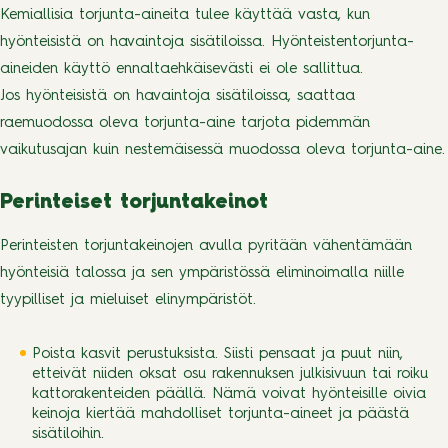
Kemiallisia torjunta-aineita tulee käyttää vasta, kun
hyönteisistä on havaintoja sisätiloissa. Hyönteistentorjunta-
aineiden käyttö ennaltaehkäisevästi ei ole sallittua.
Jos hyönteisistä on havaintoja sisätiloissa, saattaa
raemuodossa oleva torjunta-aine tarjota pidemmän
vaikutusajan kuin nestemäisessä muodossa oleva torjunta-aine.
Perinteiset torjuntakeinot
Perinteisten torjuntakeinojen avulla pyritään vähentämään
hyönteisiä talossa ja sen ympäristössä eliminoimalla niille
tyypilliset ja mieluiset elinympäristöt.
Poista kasvit perustuksista. Siisti pensaat ja puut niin,
etteivät niiden oksat osu rakennuksen julkisivuun tai roiku
kattorakenteiden päällä. Nämä voivat hyönteisille oivia
keinoja kiertää mahdolliset torjunta-aineet ja päästä
sisätiloihin.