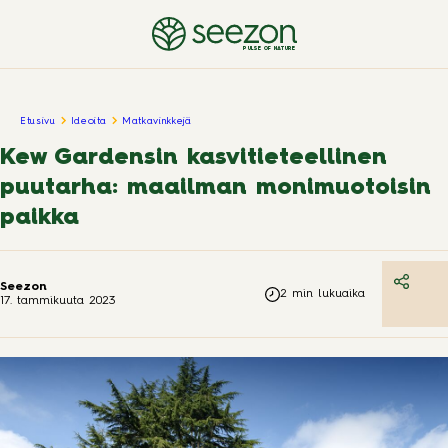
PULSE OF NATURE
Etusivu
Ideoita
Matkavinkkejä
Kew Gardensin kasvitieteellinen
puutarha: maailman monimuotoisin
paikka
Seezon
2
min lukuaika
17. tammikuuta 2023