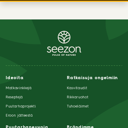
Ideoita
Ratkaisuja ongelmiin
Matkavinkkejä
Kasvitaudit
Reseptejä
Rikkaruohot
Puutarhaprojekti
Tuhoeläimet
Eroon jätteestä
Puutarhaneuvoja
Brändimme