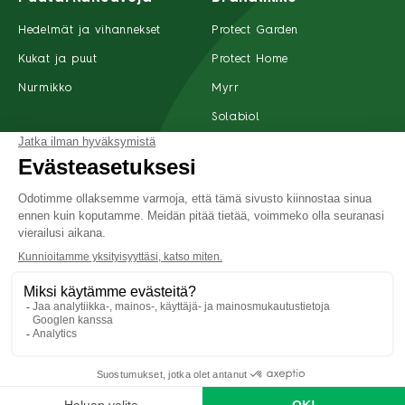
Hedelmät ja vihannekset
Protect Garden
Kukat ja puut
Protect Home
Nurmikko
Myrr
Solabiol
Tuotteet
Ota yhteyttä
Suomi
Tietoja meistä
Tietosuoja
Yleiset käyttöehdot
Saavutettavuus
©2022 SBM Life Science Kaikki oikeudet pidätetään
Etusivu
Haku
Tuotteet
Jälleenmyyjät
Valikko