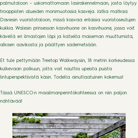
palmutaloon – uskomattomaan lasirakennelmaan, josta löytyy
trooppisten alueiden monimuotoisia kasveja. Jatka matkaa
Daviesin vuoristotaloon, missä kasvaa erilaisia vuoristoseutujen
kukkia. Walesin prinsessan kasvihuone on kasvihuone, jossa voit
kävellä eri ilmastojen läpi ja katsella maiseman muuttumista,
alkaen aavikosta ja päättyen sademetsään.
Et tule pettymään Treetop Walkwaysiin, 18 metrin korkeudessa
kulkevaan polkuun, jolta voit nauttia upeista puista
lintuperspektiivistä käsin. Todella ainutlaatuinen kokemus!
Tässä UNESCO:n maailmanperintökohteessa on niin paljon
nähtävää!