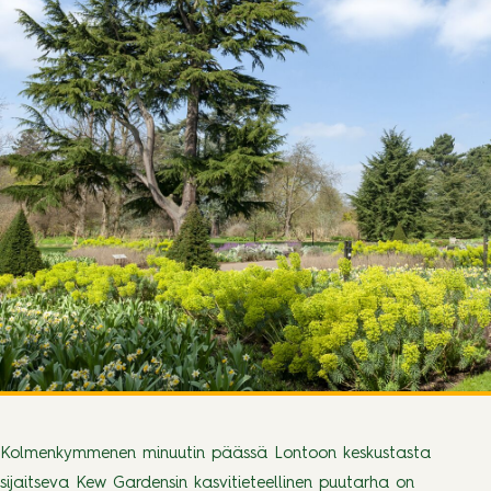
Kolmenkymmenen minuutin päässä Lontoon keskustasta
sijaitseva Kew Gardensin kasvitieteellinen puutarha on