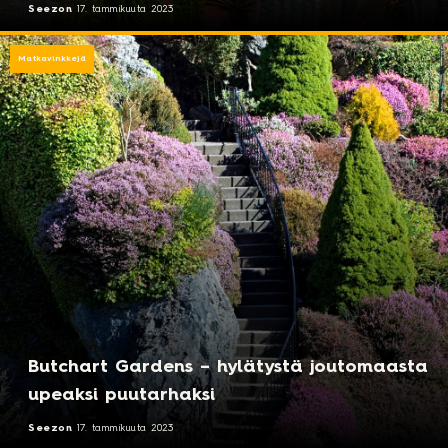
Seezon
17. tammikuuta 2023
Matkavinkkejä
Butchart Gardens – hylätystä joutomaasta
upeaksi puutarhaksi
Seezon
17. tammikuuta 2023