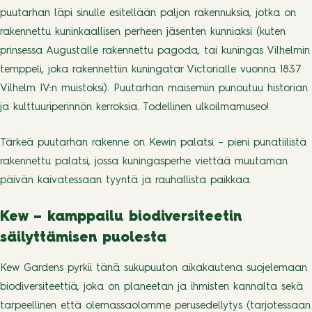
puutarhan läpi sinulle esitellään paljon rakennuksia, jotka on
rakennettu kuninkaallisen perheen jäsenten kunniaksi (kuten
prinsessa Augustalle rakennettu pagoda, tai kuningas Vilhelmin
temppeli, joka rakennettiin kuningatar Victorialle vuonna 1837
Vilhelm IV:n muistoksi). Puutarhan maisemiin punoutuu historian
ja kulttuuriperinnön kerroksia. Todellinen ulkoilmamuseo!
Tärkeä puutarhan rakenne on Kewin palatsi – pieni punatiilistä
rakennettu palatsi, jossa kuningasperhe viettää muutaman
päivän kaivatessaan tyyntä ja rauhallista paikkaa.
Kew – kamppailu biodiversiteetin
säilyttämisen puolesta
Kew Gardens pyrkii tänä sukupuuton aikakautena suojelemaan
biodiversiteettiä, joka on planeetan ja ihmisten kannalta sekä
tarpeellinen että olemassaolomme perusedellytys (tarjotessaan