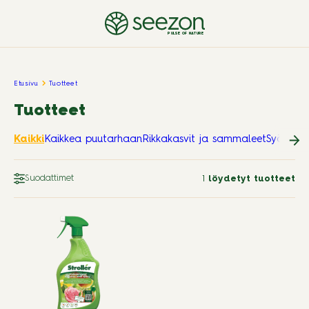
PULSE OF NATURE
Etusivu
Tuotteet
Tuotteet
Kaikki
Kaikkea puutarhaan
Rikkakasvit ja sammaleet
Syötävät
Suodattimet
1
löydetyt tuotteet