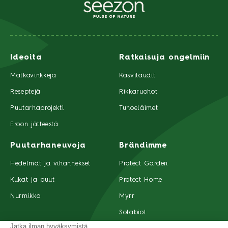
Ideoita
Ratkaisuja ongelmiin
Matkavinkkejä
Kasvitaudit
Reseptejä
Rikkaruohot
Puutarhaprojekti
Tuhoeläimet
Eroon jätteestä
Puutarhaneuvoja
Brändimme
Hedelmät ja vihannekset
Protect Garden
Kukat ja puut
Protect Home
Nurmikko
Myrr
Solabiol