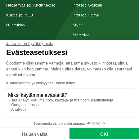
Hedelmät ja vihannekset
Protect Garden
Kukat ja puut
Protect Home
Nurmikko
Myrr
Solabiol
Tuotteet
Ota yhteyttä
Suomi
Tietoja meistä
Tietosuoja
Yleiset käyttöehdot
Saavutettavuus
©2022 SBM Life Science Kaikki oikeudet pidätetään
Etusivu
Haku
Tuotteet
Jälleenmyyjät
Valikko