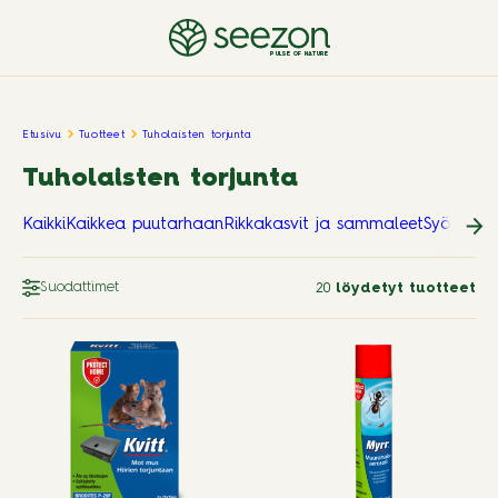
PULSE OF NATURE
Etusivu
Tuotteet
Tuholaisten torjunta
Tuholaisten torjunta
Kaikki
Kaikkea puutarhaan
Rikkakasvit ja sammaleet
Syötävät 
Suodattimet
20
löydetyt tuotteet