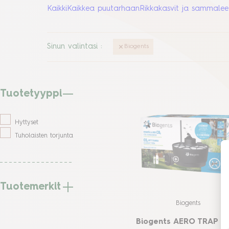
Kaikki
Kaikkea puutarhaan
Rikkakasvit ja sammalee
Sinun valintasi
:
Biogents
Tuotetyyppi
Hyttyset
Tuholaisten torjunta
Tuotemerkit
Biogents
Biogents AERO TRAP P