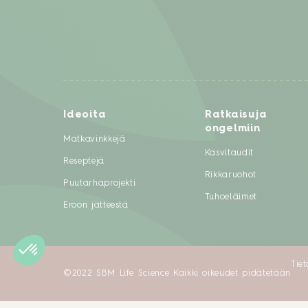
Ideoita
Ratkaisuja
ongelmiin
Matkavinkkejä
Kasvitaudit
Reseptejä
Rikkaruohot
Puutarhaprojekti
Tuhoeläimet
Eroon jätteestä
Tie
©2022 SBM Life Science Kaikki oikeudet pidätetään