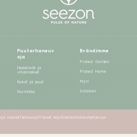
Puutarhaneuv
Brändimme
oja
Protect Garden
Hedelmät ja
Protect Home
vihannekset
Myrr
Kukat ja puut
Solabiol
Nurmikko
toja meistä
Tietosuoja
Yleiset käyttöehdot
Saavutettavuus