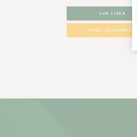
LUE LISÄÄ
LÖYDÄ JÄLLEENMYYJ