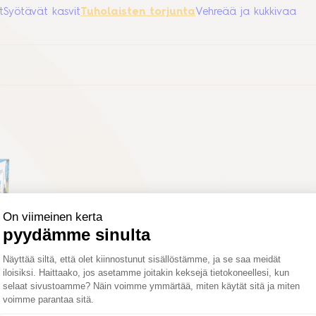
t
Syötävät kasvit
Tuholaisten torjunta
Vehreää ja kukkivaa
LUS